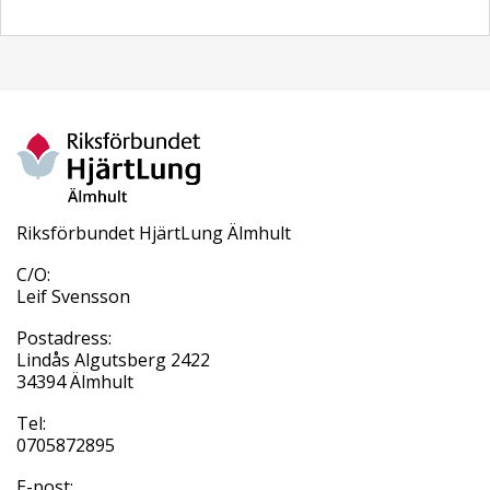
Riksförbundet HjärtLung Älmhult
C/O:
Leif Svensson
Postadress:
Lindås Algutsberg 2422
34394 Älmhult
Tel:
0705872895
E-post: