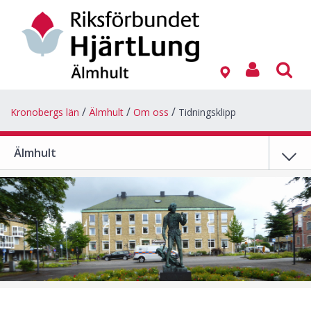
Kronobergs län
Älmhult
Om oss
Tidningsklipp
Älmhult