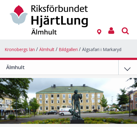
Kronobergs län
Älmhult
Bildgalleri
Älgsafari i Markaryd
Älmhult