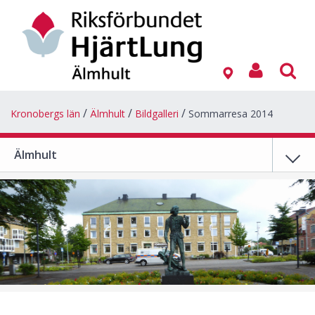
Kronobergs län
Älmhult
Bildgalleri
Sommarresa 2014
Älmhult