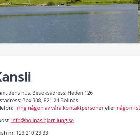
ansli
amtidens hus. Besöksadress: Heden 126
stadress: Box 308, 821 24 Bollnäs
lefon: ,
ring någon av våra kontaktpersoner
eller
någon i s
post:
info@bollnas.hjart-lung.se
ish nr: 123 210 23 33