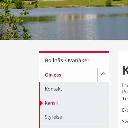
Bollnäs-Ovanåker
K
Om oss
Fr
Kontakt
Po
Te
Kansli
E-
Styrelse
Sw