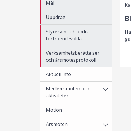
Mål
Ka
B
Uppdrag
Styrelsen och andra
Ha
förtroendevalda
gä
Verksamhetsberättelser
och årsmötesprotokoll
Aktuell info
Medlemsmöten och
aktiviteter
Motion
Årsmöten