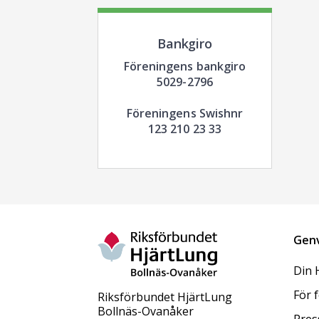
Bankgiro
Föreningens bankgiro
5029-2796
Föreningens Swishnr
123 210 23 33
Gen
Din 
För 
Riksförbundet HjärtLung
Bollnäs-Ovanåker
Pres