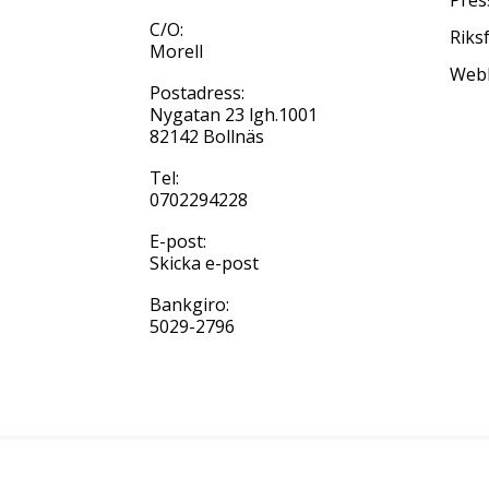
C/O:
Riks
Morell
Web
Postadress:
Nygatan 23 lgh.1001
82142 Bollnäs
Tel:
0702294228
E-post:
Skicka e-post
Bankgiro:
5029-2796