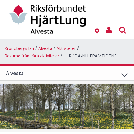
Kronobergs län
Alvesta
Aktiviteter
Resumé från våra aktiviteter
HLR "DÅ-NU-FRAMTIDEN"
Alvesta