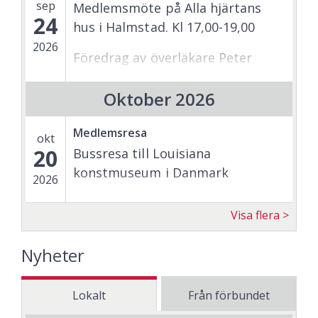
sep
Medlemsmöte på Alla hjärtans
24
hus i Halmstad. Kl 17,00-19,00
2026
Föredrag av överläkare Peter
Wiklund - Artificiell inteligens
inom röntgen.
Oktober 2026
Medlemsresa
okt
20
Bussresa till Louisiana
konstmuseum i Danmark
2026
Visa flera
Nyheter
Lokalt
Från förbundet