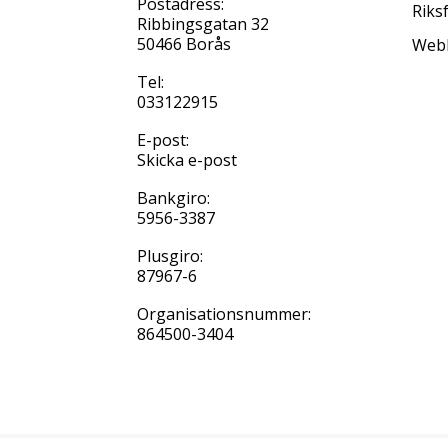
Postadress:
Riks
Ribbingsgatan 32
50466 Borås
Web
Tel:
033122915
E-post:
Skicka e-post
Bankgiro:
5956-3387
Plusgiro:
87967-6
Organisationsnummer:
864500-3404