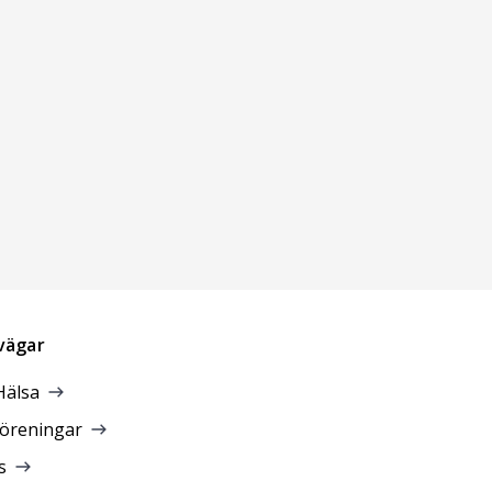
vägar
Hälsa
föreningar
s