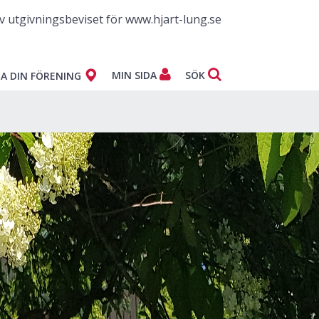
v utgivningsbeviset för www.hjart-lung.se
MIN SIDA
SÖK
A DIN FÖRENING