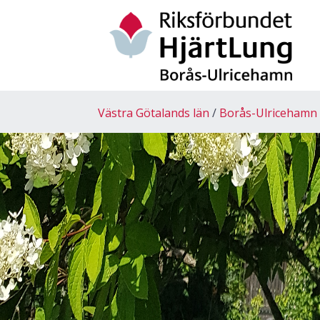
Västra Götalands län
Borås-Ulricehamn