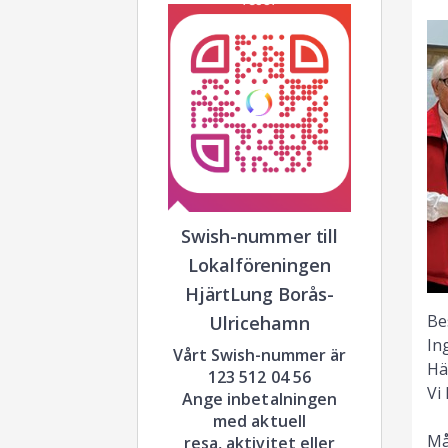
Swish-nummer till
Lokalföreningen
HjärtLung Borås-
Be
Ulricehamn
In
Vårt Swish-nummer är
Hä
123 512 04 56
Vi
Ange inbetalningen
med aktuell
Må
resa, aktivitet eller