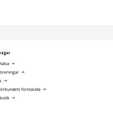
vägar
Hälsa
föreningar
s
förbundets förstasida
butik