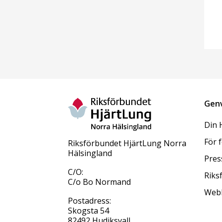
Gen
Din 
För 
Riksförbundet HjärtLung Norra
Hälsingland
Pres
C/O:
Riks
C/o Bo Normand
Web
Postadress:
Skogsta 54
82492 Hudiksvall