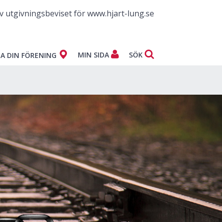
v utgivningsbeviset för www.hjart-lung.se
MIN SIDA
SÖK
A DIN FÖRENING