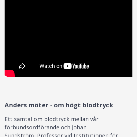
Anders möter - om högt blodtryck
Ett samtal om blodtryck mellan vår
förbundsordförande och Johan
Sundström, Professor vid Institutionen för