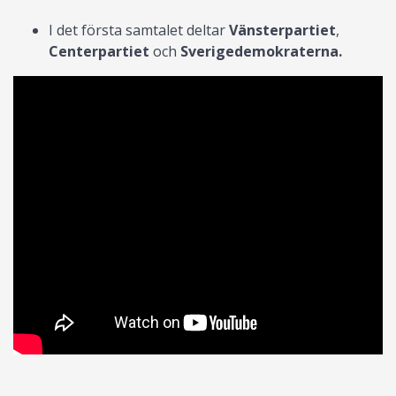
I det första samtalet deltar
Vänsterpartiet
,
Centerpartiet
och
Sverigedemokraterna.