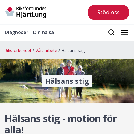
Stöd oss
Diagnoser
Din hälsa
Riksförbundet
Vårt arbete
Hälsans stig
Hälsans stig
Hälsans stig - motion för
alla!