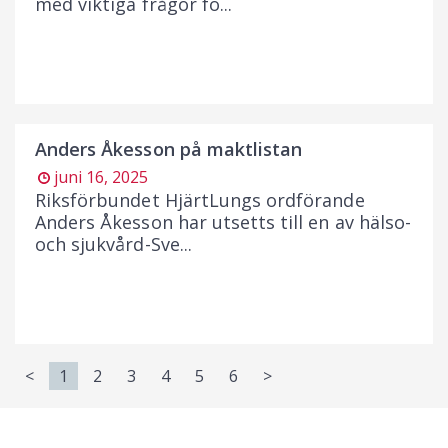
med viktiga frågor fö...
Anders Åkesson på maktlistan
juni 16, 2025
Riksförbundet HjärtLungs ordförande
Anders Åkesson har utsetts till en av hälso-
och sjukvård-Sve...
<
1
2
3
4
5
6
>