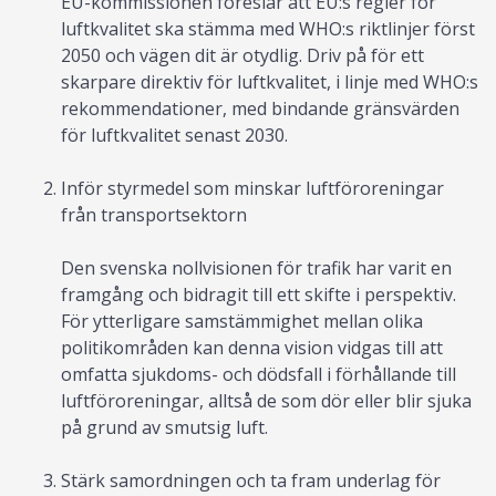
EU-kommissionen föreslår att EU:s regler för
luftkvalitet ska stämma med WHO:s riktlinjer först
2050 och vägen dit är otydlig. Driv på för ett
skarpare direktiv för luftkvalitet, i linje med WHO:s
rekommendationer, med bindande gränsvärden
för luftkvalitet senast 2030.
Inför styrmedel som minskar luftföroreningar
från transportsektorn
Den svenska nollvisionen för trafik har varit en
framgång och bidragit till ett skifte i perspektiv.
För ytterligare samstämmighet mellan olika
politikområden kan denna vision vidgas till att
omfatta sjukdoms- och dödsfall i förhållande till
luftföroreningar, alltså de som dör eller blir sjuka
på grund av smutsig luft.
Stärk samordningen och ta fram underlag för