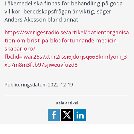
Läkemedel ska finnas för behandling på goda
villkor, beredskapsfrågan är viktig, säger
Anders Åkesson bland annat.
https://sverigesradio.se/artikel/patientorganisa
tion-om-brist-pa-blodfortunnande-medicin-
skapar-oro?
fbclid=iwar25s7xtnr2rssi6jdorjsq668kmrlyom_3
xp7m8m3ftb97sjiweuvfuzd8
Publiceringsdatum
2022-12-19
Dela artikel