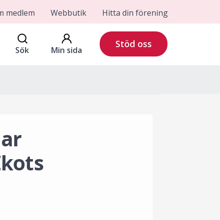
om medlem
Webbutik
Hitta din förening
Stöd oss
Sök
Min sida
nar
Ekots