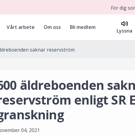
För dig s
Vårt arbete
Om oss
Bli medlem
Lyssna
äldreboenden saknar reservström
600 äldreboenden sak
reservström enligt SR 
granskning
ovember 04, 2021