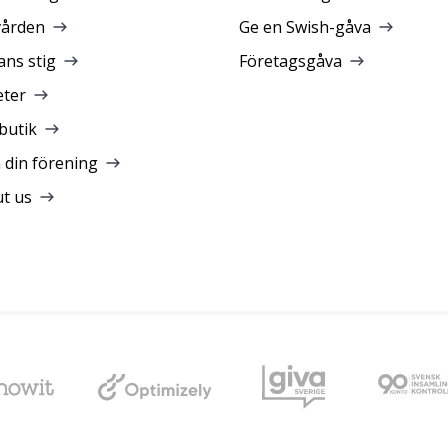
vården
Ge en Swish-gåva
ans stig
Företagsgåva
ter
butik
a din förening
t us