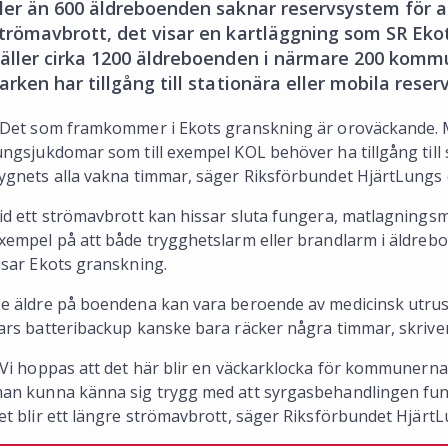
ler än 600 äldreboenden saknar reservsystem för at
trömavbrott, det visar en kartläggning som SR Eko
äller cirka 1200 äldreboenden i närmare 200 kommun
arken har tillgång till stationära eller mobila reser
 Det som framkommer i Ekots granskning är oroväckande.
ungsjukdomar som till exempel KOL behöver ha tillgång till
ygnets alla vakna timmar, säger Riksförbundet HjärtLungs
id ett strömavbrott kan hissar sluta fungera, matlagningsmö
xempel på att både trygghetslarm eller brandlarm i äldreboen
isar Ekots granskning.
e äldre på boendena kan vara beroende av medicinsk utrust
ars batteribackup kanske bara räcker några timmar, skriver
 Vi hoppas att det här blir en väckarklocka för kommunern
an kunna känna sig trygg med att syrgasbehandlingen fun
et blir ett längre strömavbrott, säger Riksförbundet Hjärt