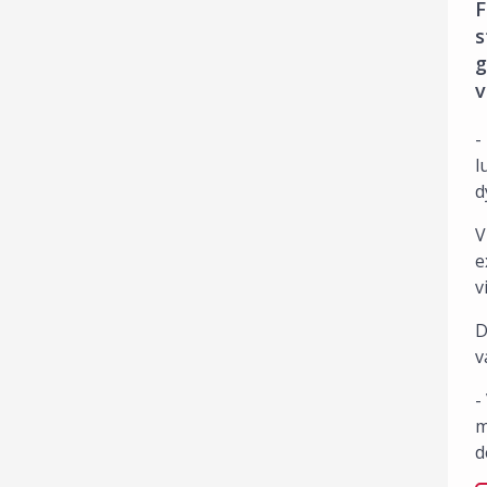
F
s
g
v
-
l
d
V
e
v
D
v
-
m
d