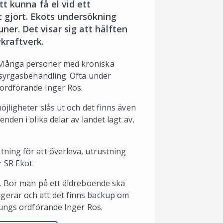
t kunna få el vid ett
t gjort. Ekots undersökning
er. Det visar sig att hälften
vkraftverk.
 Många personer med kroniska
 syrgasbehandling. Ofta under
 ordförande Inger Ros.
jligheter slås ut och det finns även
den i olika delar av landet lagt av,
ning för att överleva, utrustning
 SR Ekot.
a. Bor man på ett äldreboende ska
gerar och att det finns backup om
Lungs ordförande Inger Ros.