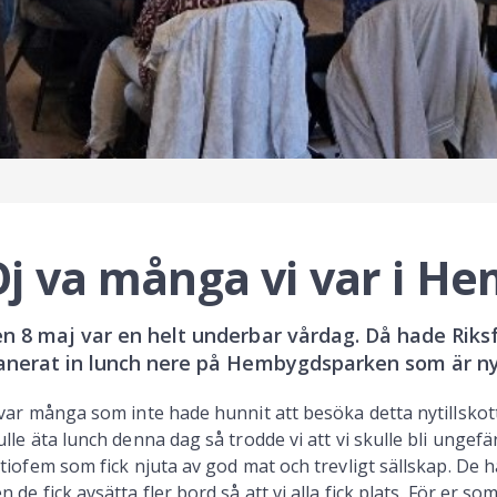
Oj va många vi var i 
n 8 maj var en helt underbar vårdag. Då hade Rik
anerat in lunch nere på Hembygdsparken som är ny
 var många som inte hade hunnit att besöka detta nytillskott
ulle äta lunch denna dag så trodde vi att vi skulle bli ungefär 
rtiofem som fick njuta av god mat och trevligt sällskap. De h
n de fick avsätta fler bord så att vi alla fick plats. För er so