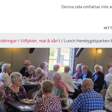
Denna sida omfattas inte a
HITT
kildringar
Utflykter, mat & sån´t
Lunch Hembygdsparken 8