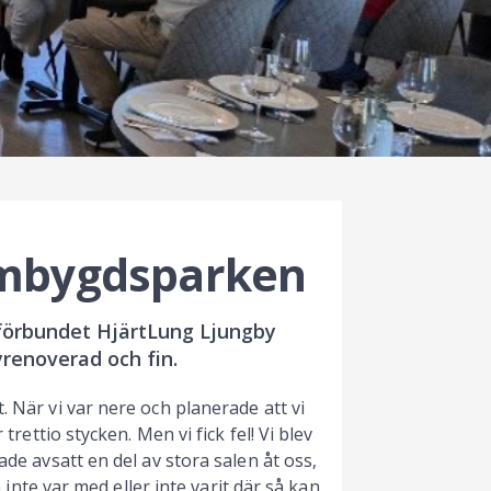
Hembygdsparken
sförbundet HjärtLung Ljungby
renoverad och fin.
. När vi var nere och planerade att vi
trettio stycken. Men vi fick fel! Vi blev
ade avsatt en del av stora salen åt oss,
m inte var med eller inte varit där så kan