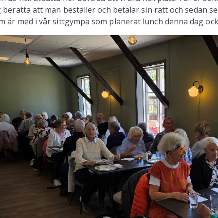
g berätta att man beställer och betalar sin rätt och sedan s
m är med i vår sittgympa som planerat lunch denna dag också