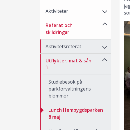
ja
Aktiviteter
so
Referat och
skildringar
Aktivitetsreferat
Utflykter, mat & sån
´t
Studiebesök på
parkförvaltningens
blommor
Lunch Hembygdsparken
8 maj