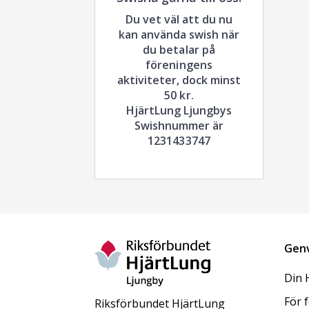
Du vet väl att du nu
kan använda swish när
du betalar på
föreningens
aktiviteter, dock minst
50 kr.
HjärtLung Ljungbys
Swishnummer är
1231433747
Gen
Din 
För 
Riksförbundet HjärtLung