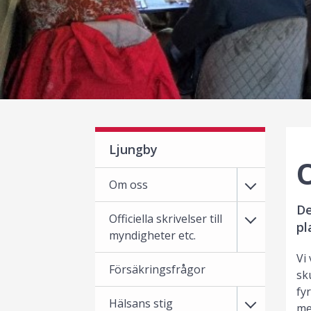
Ljungby
Om oss
De
Officiella skrivelser till
pl
myndigheter etc.
Vi
Försäkringsfrågor
sk
fy
Hälsans stig
me