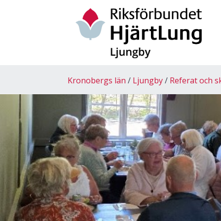
Kronobergs län
Ljungby
Referat och s