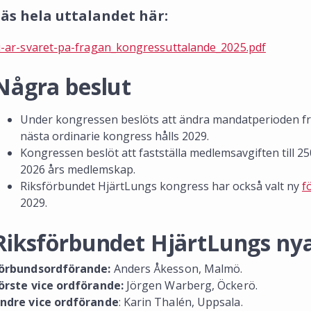
äs hela uttalandet här:
i-ar-svaret-pa-fragan_kongressuttalande_2025.pdf
Några beslut
Under kongressen beslöts att ändra mandatperioden från t
nästa ordinarie kongress hålls 2029.
Kongressen beslöt att fastställa medlemsavgiften till 25
2026 års medlemskap.
Riksförbundet HjärtLungs kongress har också valt ny
f
2029.
Riksförbundet HjärtLungs nya
örbundsordförande:
Anders Åkesson, Malmö.
örste vice ordförande:
Jörgen Warberg, Öckerö.
ndre vice ordförande
: Karin Thalén, Uppsala.