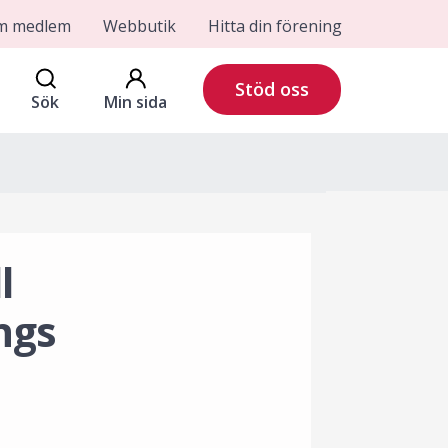
om medlem
Webbutik
Hitta din förening
Stöd oss
Sök
Min sida
l
ngs