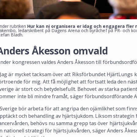
nder rubriken
Hur kan ni organisera er idag och engagera fler
akembo, ledarskribent på Dagens Arena och byråchef på PR- och ko
tefan Bladh.
Anders Åkesson omvald
nder kongressen valdes Anders Åkesson till förbundsordfö
 Jag är mycket tacksam över att Riksförbundet HjärtLungs 
örtroende för mig. Att få möjlighet att fortsatt leda den nä
verige är stort och betydelsefullt. Behovet av starka patien
ommer inte bli mindre framåt, säger förbundsordförande 
 Sverige bör arbeta för att angripa den ojämlikhet som finn
pptäckt och behandling av hjärtsjukdom. Liksom strategin fö
ancervården, behövs nu samma grepp tas över hjärtsjukvård
n nationell strategi för hjärtsjukvården, säger Anders Åke