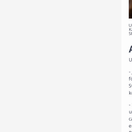
U
K
S
U
-
f
S
k
-
u
c
e