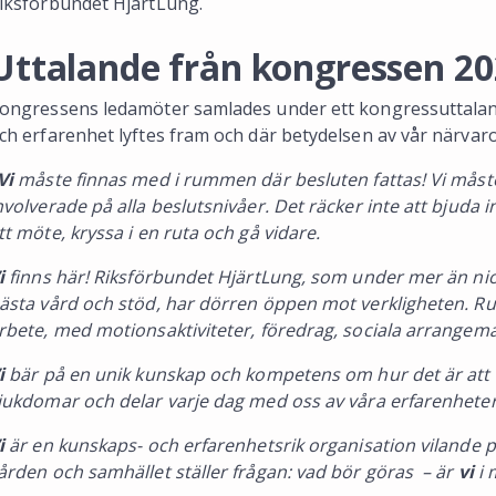
iksförbundet HjärtLung.
Uttalande från kongressen 2
ongressens ledamöter samlades under ett kongressuttalan
ch erfarenhet lyftes fram och där betydelsen av vår närvaro 
Vi
måste finnas med i rummen där besluten fattas! Vi måst
nvolverade på alla beslutsnivåer. Det räcker inte att bjuda 
tt möte, kryssa i en ruta och gå vidare.
i
finns här! Riksförbundet HjärtLung, som under mer än nio
ästa vård och stöd, har dörren öppen mot verkligheten. Runt
rbete, med motionsaktiviteter, föredrag, sociala arrange
i
bär på en unik kunskap och kompetens om hur det är att 
jukdomar och delar varje dag med oss av våra erfarenheter
i
är en kunskaps- och erfarenhetsrik organisation vilande p
ården och samhället ställer frågan: vad bör göras – är
vi
i 