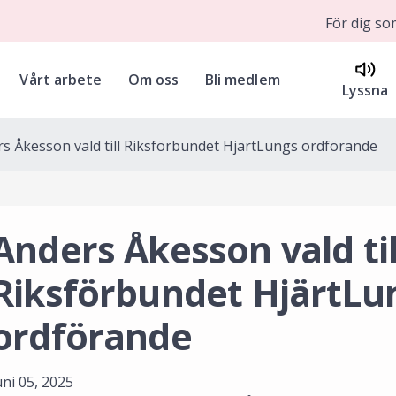
För dig s
Vårt arbete
Om oss
Bli medlem
Lyssna
s Åkesson vald till Riksförbundet HjärtLungs ordförande
Anders Åkesson vald til
Riksförbundet HjärtLu
ordförande
uni 05, 2025