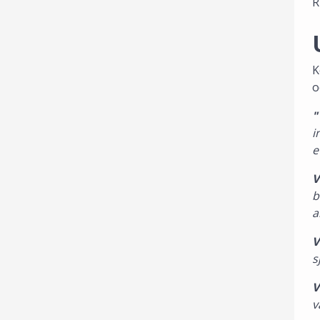
R
K
o
"
i
e
V
b
a
V
s
V
v