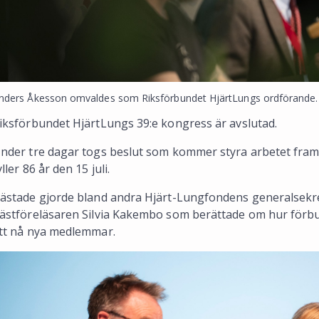
nders Åkesson omvaldes som Riksförbundet HjärtLungs ordförande. 
iksförbundet HjärtLungs 39:e kongress är avslutad.
nder tre dagar togs beslut som kommer styra arbetet fram
yller 86 år den 15 juli.
ästade gjorde bland andra Hjärt-Lungfondens generalsekre
ästföreläsaren Silvia Kakembo som berättade om hur förb
tt nå nya medlemmar.