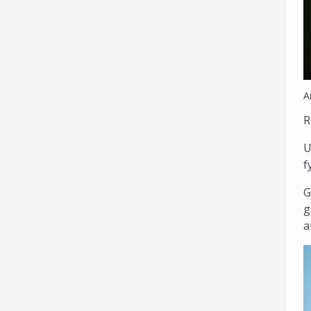
A
R
U
f
G
g
a