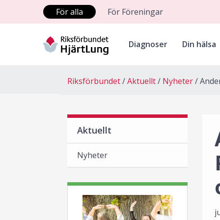
För alla
För Föreningar
Diagnoser
Din hälsa
Riksförbundet
Aktuellt
Nyheter
Ander
Aktuellt
Nyheter
j