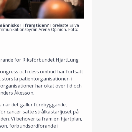
 människor i framtiden?
Föreläste Siliva
mmunikationsbyrån Arena Opinion. Foto:
rande för Riksförbundet HjärtLung.
kongress och dess ombud har fortsatt
st största patientorganisationen i
torganisationer har ökat över tid och
Anders Åkesson.
s när det gäller förebyggande,
r cancer satte strålkastarljuset på
en. Vi behöver ta fram en hjärtplan,
sson, förbundsordförande i